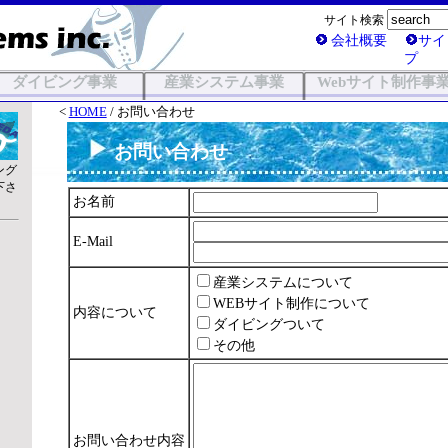
サイト検索
会社概要
サイ
プ
ダイビング事業
産業システム事業
Webサイト制作事
<
HOME
/ お問い合わせ
お問い合わせ
ング
下さ
お名前
E-Mail
産業システムについて
WEBサイト制作について
内容について
ダイビングついて
その他
お問い合わせ内容