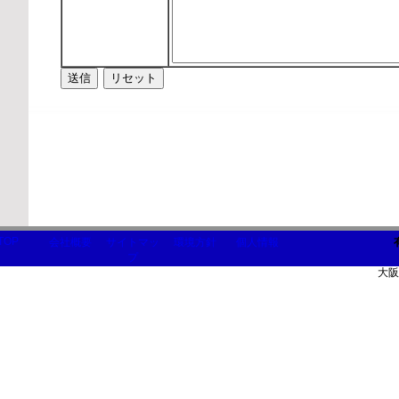
TOP
会社概要
サイトマッ
環境方針
個人情報
プ
大阪
CopyRight(C) Coral Systems inc. All rights reserved...