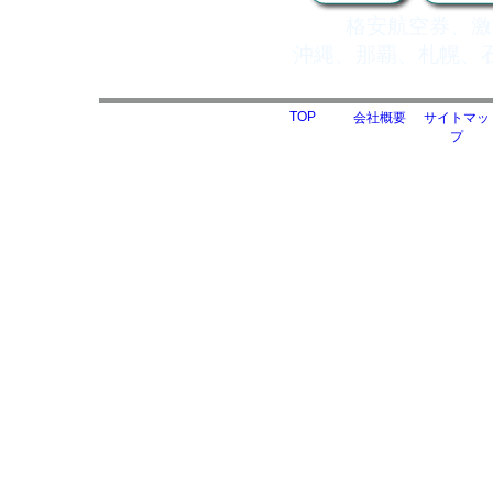
格安航空券、激
沖縄、那覇、札幌、
TOP
会社概要
サイトマッ
プ
CopyRight(C) Coral 