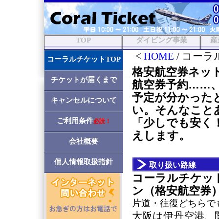
TOP
ダイビング事業
産
<
HOME
/ コー
コーラルチケットTOP
格安航空券ネッ
チケットが届くまで
航空券予約……
予定が分かった
キャンセルについて
い。そんなこと
「少しでも安く
ご利用条件
必読！
えします。
会社概要
個人情報取扱指針
取り扱い路線
コーラルチケッ
ン（格安航空券
片道・往復どちらで
大阪は伊丹空港、