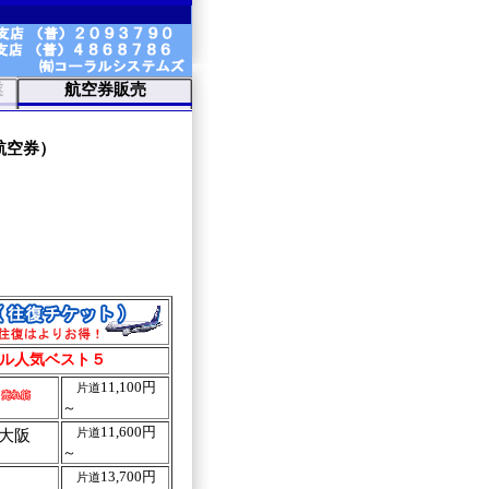
業
航空券販売
航空券）
ル人気ベスト５
11,100円
片道
～
11,600円
大阪
片道
～
13,700円
片道