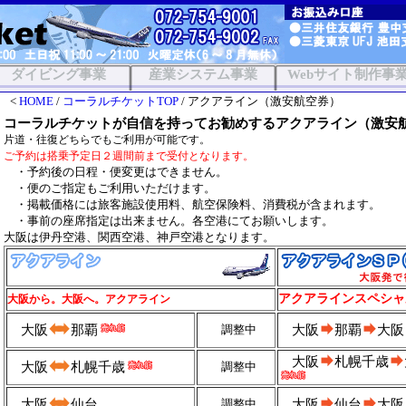
ダイビング事業
産業システム事業
Webサイト制作事
<
HOME
/
コーラルチケットTOP
/ アクアライン（激安航空券）
コーラルチケットが自信を持ってお勧めするアクアライン（激安
片道・往復どちらでもご利用が可能です。
ご予約は搭乗予定日２週間前まで受付となります。
・予約後の日程・便変更はできません。
・便のご指定もご利用いただけます。
・掲載価格には旅客施設使用料、航空保険料、消費税が含まれます。
・事前の座席指定は出来ません。各空港にてお願いします。
大阪は伊丹空港、関西空港、神戸空港となります。
アクアラインスペシャ
大阪から。大阪へ。アクアライン
大阪
那覇
調整中
大阪
那覇
大阪
大阪
札幌千歳
大阪
札幌千歳
調整中
大阪
仙台
調整中
大阪
仙台
大阪