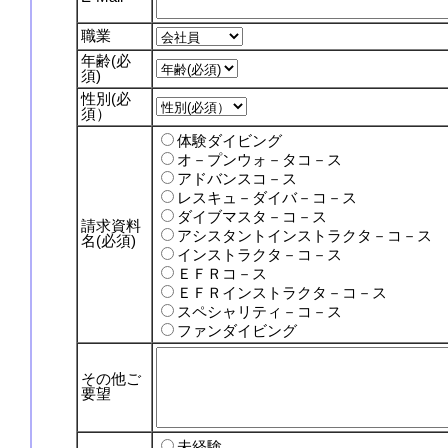
職業
年齢(必
須)
性別(必
須）
体験ダイビング
オ－プンウォ－タコ－ス
アドバンスコ－ス
レスキュ－ダイバ－コ－ス
ダイブマスタ－コ－ス
請求資料
アシスタントインストラクタ－コ－ス
名(必須)
インストラクタ－コ－ス
ＥＦＲコ－ス
ＥＦＲインストラクタ－コ－ス
スペシャリティ－コ－ス
ファンダイビング
その他ご
要望
未経験