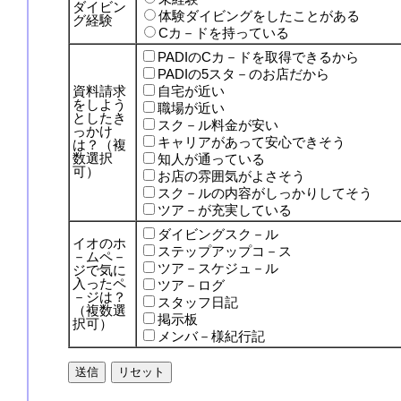
ダイビン
体験ダイビングをしたことがある
グ経験
Cカ－ドを持っている
PADIのCカ－ドを取得できるから
PADIの5スタ－のお店だから
資料請求
自宅が近い
をしよう
職場が近い
としたき
スク－ル料金が安い
っかけ
キャリアがあって安心できそう
は？（複
数選択
知人が通っている
可）
お店の雰囲気がよさそう
スク－ルの内容がしっかりしてそう
ツア－が充実している
ダイビングスク－ル
イオのホ
ステップアップコ－ス
－ムペ－
ツア－スケジュ－ル
ジで気に
入ったペ
ツア－ログ
－ジは？
スタッフ日記
（複数選
掲示板
択可）
メンバ－様紀行記